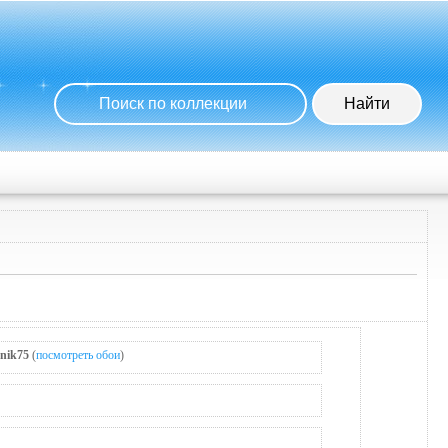
nik75
(
посмотреть обои
)