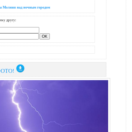
на Молния над ночным городом
нку другу:
ФОТО!