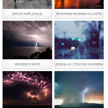
ПИТЕРСКИЙ ДОЖДЬ
ВЕЧЕРНЯЯ МОЛНИЯ НА ОЗЕРЕ
МОЛНИЯ И МОРЕ
ДОЖДЬ ЗА СТЕКЛОМ МАШИНЫ