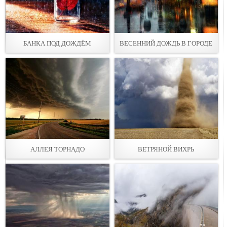
БАНКА ПОД ДОЖДЁМ
ВЕСЕННИЙ ДОЖДЬ В ГОРОДЕ
АЛЛЕЯ ТОРНАДО
ВЕТРЯНОЙ ВИХРЬ