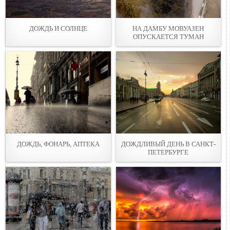
ДОЖДЬ И СОЛНЦЕ
НА ДАМБУ МОВУАЗЕН
ОПУСКАЕТСЯ ТУМАН
ДОЖДЬ, ФОНАРЬ, АПТЕКА
ДОЖДЛИВЫЙ ДЕНЬ В САНКТ-
ПЕТЕРБУРГЕ