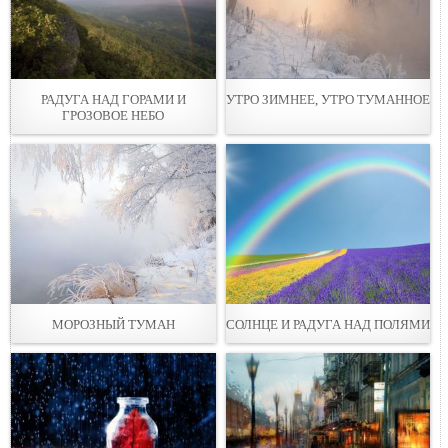
РАДУГА НАД ГОРАМИ И
УТРО ЗИМНЕЕ, УТРО ТУМАННОЕ
ГРОЗОВОЕ НЕБО
МОРОЗНЫЙ ТУМАН
СОЛНЦЕ И РАДУГА НАД ПОЛЯМИ