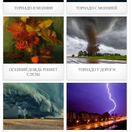
ТОРНАДО И МОЛНИИ
ТОРНАДО С МОЛНИЕЙ
ОСЕННИЙ ДОЖДЬ РОНЯЕТ
ТОРНАДО У ДОРОГИ
СЛЕЗЫ