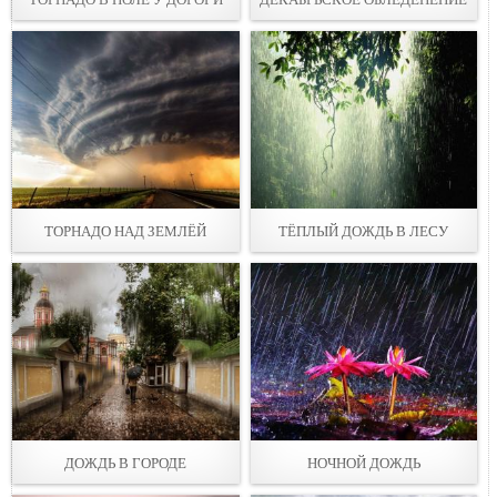
ТОРНАДО НАД ЗЕМЛЁЙ
ТЁПЛЫЙ ДОЖДЬ В ЛЕСУ
ДОЖДЬ В ГОРОДЕ
НОЧНОЙ ДОЖДЬ