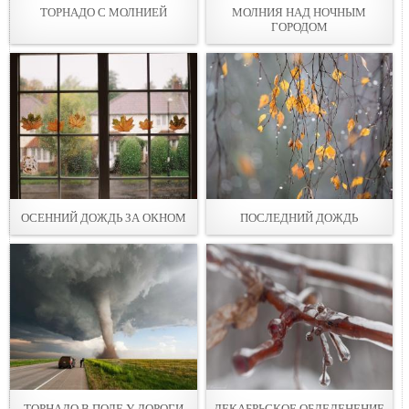
ТОРНАДО С МОЛНИЕЙ
МОЛНИЯ НАД НОЧНЫМ
ГОРОДОМ
ОСЕННИЙ ДОЖДЬ ЗА ОКНОМ
ПОСЛЕДНИЙ ДОЖДЬ
ТОРНАДО В ПОЛЕ У ДОРОГИ
ДЕКАБРЬСКОЕ ОБЛЕДЕНЕНИЕ