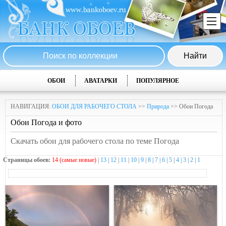
ОБОИ
АВАТАРКИ
ПОПУЛЯРНОЕ
НАВИГАЦИЯ:
ОБОИ ДЛЯ РАБОЧЕГО СТОЛА
>>
Природа
>> Обои Погода
Обои Погода и фото
Скачать обои для рабочего стола по теме Погода
Страницы обоев:
14 (самые новые)
|
13
|
12
|
11
|
10
|
9
|
8
|
7
|
6
|
5
|
4
|
3
|
2
|
1