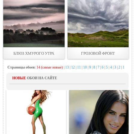
БЛЮЗ ХМУРОГО УТРА
ГРОЗОВОЙ ФРОНТ
Страницы обоев:
14 (самые новые)
|
13
|
12
|
11
|
10
|
9
|
8
|
7
|
6
|
5
|
4
|
3
|
2
|
1
НОВЫЕ
ОБОИ НА САЙТЕ