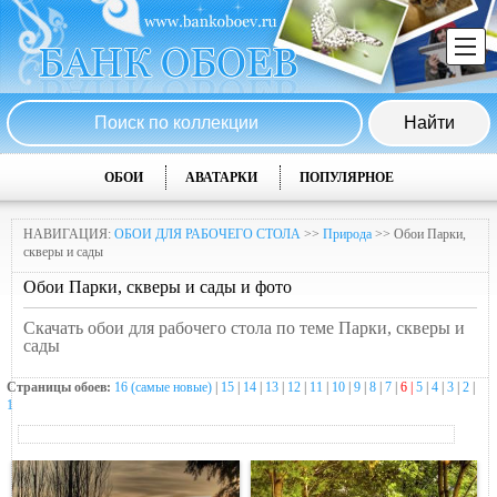
ОБОИ
АВАТАРКИ
ПОПУЛЯРНОЕ
НАВИГАЦИЯ:
ОБОИ ДЛЯ РАБОЧЕГО СТОЛА
>>
Природа
>> Обои Парки,
скверы и сады
Обои Парки, скверы и сады и фото
Скачать обои для рабочего стола по теме Парки, скверы и
сады
Страницы обоев:
16 (самые новые)
|
15
|
14
|
13
|
12
|
11
|
10
|
9
|
8
|
7
|
6 |
5
|
4
|
3
|
2
|
1