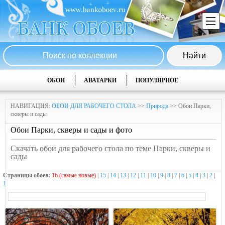
ОБОИ
АВАТАРКИ
ПОПУЛЯРНОЕ
НАВИГАЦИЯ:
ОБОИ ДЛЯ РАБОЧЕГО СТОЛА
>>
Природа
>> Обои Парки,
скверы и сады
Обои Парки, скверы и сады и фото
Скачать обои для рабочего стола по теме Парки, скверы и
сады
Страницы обоев:
16 (самые новые)
|
15
|
14
|
13
|
12
|
11
|
10
|
9
|
8
|
7
|
6
|
5
|
4
|
3
|
2
|
1