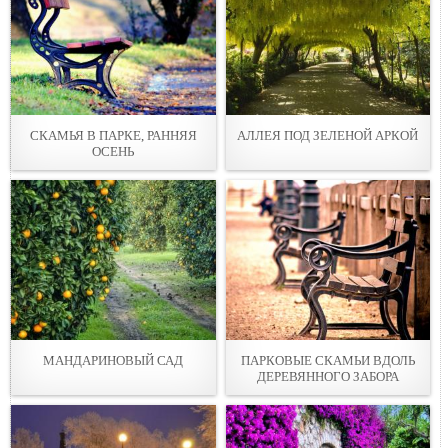
СКАМЬЯ В ПАРКЕ, РАННЯЯ
АЛЛЕЯ ПОД ЗЕЛЕНОЙ АРКОЙ
ОСЕНЬ
МАНДАРИНОВЫЙ САД
ПАРКОВЫЕ СКАМЬИ ВДОЛЬ
ДЕРЕВЯННОГО ЗАБОРА