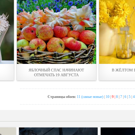
ЯБЛОЧНЫЙ СПАС НАЧИНАЮТ
В ЖЁЛТОМ 
ОТМЕЧАТЬ 19 АВГУСТА
Страницы обоев:
11 (самые новые)
|
10
|
9 |
8
|
7
|
6
|
5
|
4