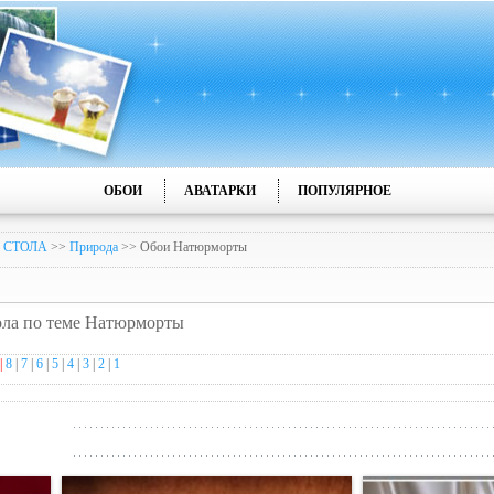
ОБОИ
АВАТАРКИ
ПОПУЛЯРНОЕ
 СТОЛА
>>
Природа
>> Обои Натюрморты
тола по теме Натюрморты
 |
8
|
7
|
6
|
5
|
4
|
3
|
2
|
1