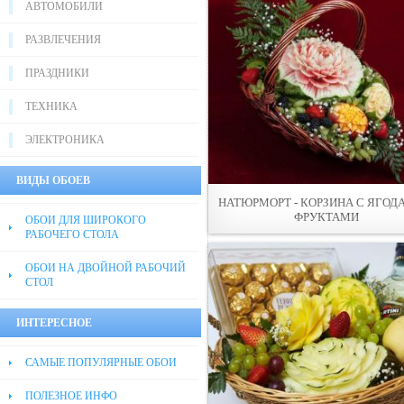
АВТОМОБИЛИ
РАЗВЛЕЧЕНИЯ
ПРАЗДНИКИ
ТЕХНИКА
ЭЛЕКТРОНИКА
ВИДЫ ОБОЕВ
НАТЮРМОРТ - КОРЗИНА С ЯГОД
ФРУКТАМИ
ОБОИ ДЛЯ ШИРОКОГО
РАБОЧЕГО СТОЛА
ОБОИ НА ДВОЙНОЙ РАБОЧИЙ
СТОЛ
ИНТЕРЕСНОЕ
САМЫЕ ПОПУЛЯРНЫЕ ОБОИ
ПОЛЕЗНОЕ ИНФО