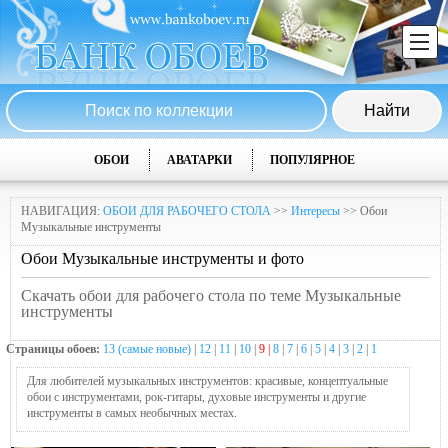
ОБОИ
АВАТАРКИ
ПОПУЛЯРНОЕ
НАВИГАЦИЯ:
ОБОИ ДЛЯ РАБОЧЕГО СТОЛА
>>
Интересы
>> Обои
Музыкальные инструменты
Обои Музыкальные инструменты и фото
Скачать обои для рабочего стола по теме Музыкальные
инструменты
Страницы обоев:
13 (самые новые)
|
12
|
11
|
10
|
9 |
8
|
7
|
6
|
5
|
4
|
3
|
2
|
1
Для любителей музыкальных инструментов: красивые, концептуальные
обои с инструментами, рок-гитары, духовые инструменты и другие
инструменты в самых необычных местах.