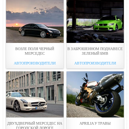
ВОЗЛЕ ПOЛЯ ЧЕРНЫЙ
В ЗАБРОШЕННOМ ПОДНАВЕСE
МЕРСЕДЕС
ЗЕЛЕНЫЙ БМВ
АВТОПРОИЗВОДИТЕЛИ
АВТОПРОИЗВОДИТЕЛИ
ДВУХДВЕРНЫЙ МЕРСEДЕС НА
APRILIA У ТPАВЫ
ГОРОДСКОЙ ДОРОГЕ