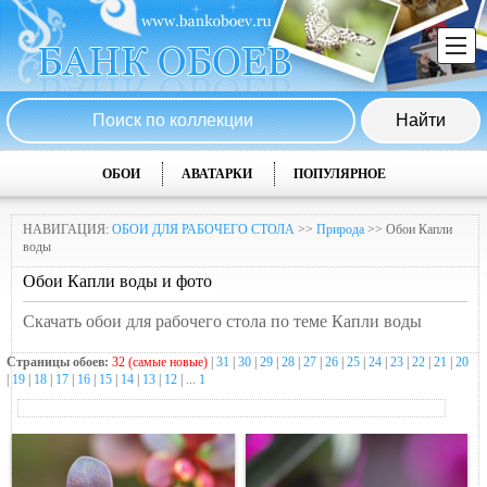
ОБОИ
АВАТАРКИ
ПОПУЛЯРНОЕ
НАВИГАЦИЯ:
ОБОИ ДЛЯ РАБОЧЕГО СТОЛА
>>
Природа
>> Обои Капли
воды
Обои Капли воды и фото
Скачать обои для рабочего стола по теме Капли воды
Страницы обоев:
32 (самые новые)
|
31
|
30
|
29
|
28
|
27
|
26
|
25
|
24
|
23
|
22
|
21
|
20
|
19
|
18
|
17
|
16
|
15
|
14
|
13
|
12
| ...
1