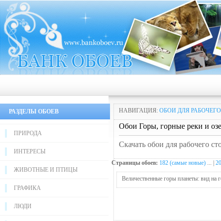
НАВИГАЦИЯ:
ОБОИ ДЛЯ РАБОЧЕГО
РАЗДЕЛЫ ОБОЕВ
Обои Горы, горные реки и озе
ПРИРОДА
Скачать обои для рабочего ст
ИНТЕРЕСЫ
Страницы обоев:
182 (самые новые)
... |
2
ЖИВОТНЫЕ И ПТИЦЫ
Величественные горы планеты: вид на г
ГРАФИКА
ЛЮДИ