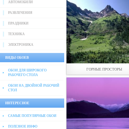
АВТОМОБИЛИ
РАЗВЛЕЧЕНИЯ
ПРАЗДНИКИ
ТЕХНИКА
ЭЛЕКТРОНИКА
ВИДЫ ОБОЕВ
ГОРНЫЕ ПРОСТОРЫ
ОБОИ ДЛЯ ШИРОКОГО
РАБОЧЕГО СТОЛА
ОБОИ НА ДВОЙНОЙ РАБОЧИЙ
СТОЛ
ИНТЕРЕСНОЕ
САМЫЕ ПОПУЛЯРНЫЕ ОБОИ
ПОЛЕЗНОЕ ИНФО