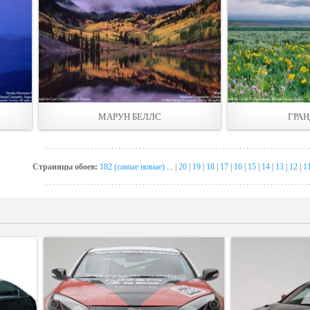
МАРУН БЕЛЛС
ГРА
Страницы обоев:
182 (самые новые)
... |
20
|
19
|
18
|
17
|
16
|
15
|
14
|
13
|
12
|
1