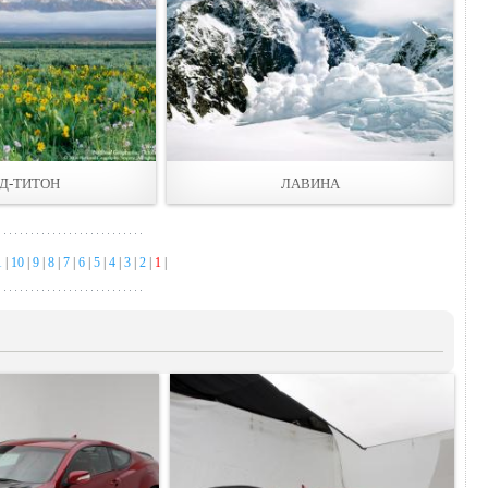
НД-ТИТОН
ЛАВИНА
1
|
10
|
9
|
8
|
7
|
6
|
5
|
4
|
3
|
2
|
1
|