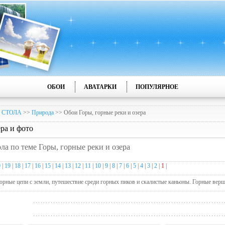
ОБОИ
АВАТАРКИ
ПОПУЛЯРНОЕ
 СТОЛА
>>
Природа
>> Обои Горы, горные реки и озера
ра и фото
ола по теме Горы, горные реки и озера
0
|
19
|
18
|
17
|
16
|
15
|
14
|
13
|
12
|
11
|
10
|
9
|
8
|
7
|
6
|
5
|
4
|
3
|
2
|
1
|
орные цепи с земли, путешествие среди горных пиков и скалистые каньоны. Горные верш