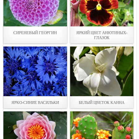
СИРЕНЕВЫЙ ГЕОРГИН
ЯРКИЙ ЦВЕТ АНЮТИНЫХ-
ГЛАЗОК
ЯРКО-СИНИЕ ВАСИЛЬКИ
БЕЛЫЙ ЦВЕТОК КАННА