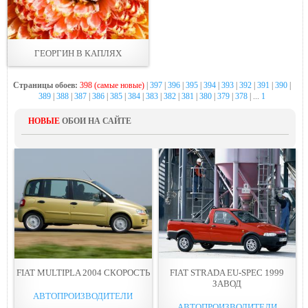
ГЕОРГИН В КАПЛЯХ
Страницы обоев:
398 (самые новые)
|
397
|
396
|
395
|
394
|
393
|
392
|
391
|
390
|
389
|
388
|
387
|
386
|
385
|
384
|
383
|
382
|
381
|
380
|
379
|
378
| ...
1
НОВЫЕ
ОБОИ НА САЙТЕ
FIAT MULTIPLA 2004 СКОРОСТЬ
FIAT STRADA EU-SPEC 1999
ЗАВОД
АВТОПРОИЗВОДИТЕЛИ
АВТОПРОИЗВОДИТЕЛИ