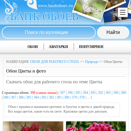
ОБОИ
АВАТАРКИ
ПОПУЛЯРНОЕ
НАВИГАЦИЯ:
ОБОИ ДЛЯ РАБОЧЕГО СТОЛА
>>
Природа
>> Обои Цветы
Обои Цветы и фото
Скачать обои для рабочего стола по теме Цветы
Страницы обоев:
398 (самые новые)
|
397
|
396
|
395
|
394
|
393
|
392
|
391
|
390
|
389
|
388
|
387
|
386
|
385
|
384
|
383
|
382
|
381
|
380
|
379
|
378
| ...
1
Обои с яркими и пышными цветами: в букетах и цветы в дикой природе.
Все виды цветов, какие есть на свете. Красивые цветы для девушек.