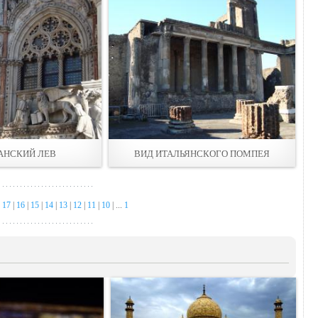
АНСКИЙ ЛЕВ
ВИД ИТАЛЬЯНСКОГО ПОМПЕЯ
|
17
|
16
|
15
|
14
|
13
|
12
|
11
|
10
| ...
1