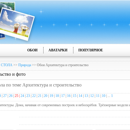
ОБОИ
АВАТАРКИ
ПОПУЛЯРНОЕ
 СТОЛА
>>
Природа
>> Обои Архитектура и строительство
ьство и фото
ола по теме Архитектура и строительство
8
|
27
|
26
|
25 |
24
|
23
|
22
|
21
|
20
|
19
|
18
|
17
|
16
|
15
|
14
|
13
|
12
|
11
|
10
| ...
1
хитектуры. Дома, начиная от современных построек и небоскрёбов. Трёхмерные модели 