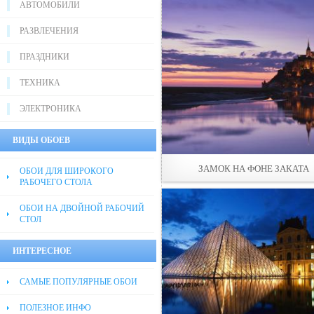
АВТОМОБИЛИ
РАЗВЛЕЧЕНИЯ
ПРАЗДНИКИ
ТЕХНИКА
ЭЛЕКТРОНИКА
ВИДЫ ОБОЕВ
ЗАМОК НА ФОНЕ ЗАКАТА
ОБОИ ДЛЯ ШИРОКОГО
РАБОЧЕГО СТОЛА
ОБОИ НА ДВОЙНОЙ РАБОЧИЙ
СТОЛ
ИНТЕРЕСНОЕ
САМЫЕ ПОПУЛЯРНЫЕ ОБОИ
ПОЛЕЗНОЕ ИНФО