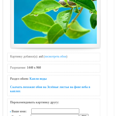
Картинку добавил(а):
axl
(
посмотреть обои
)
Разрешение:
1440 x 960
Раздел обоев:
Капли воды
Скачать похожие обои на Зелёные листья на фоне неба в
каплях
Порекомендовать картинку другу:
Ваше имя: