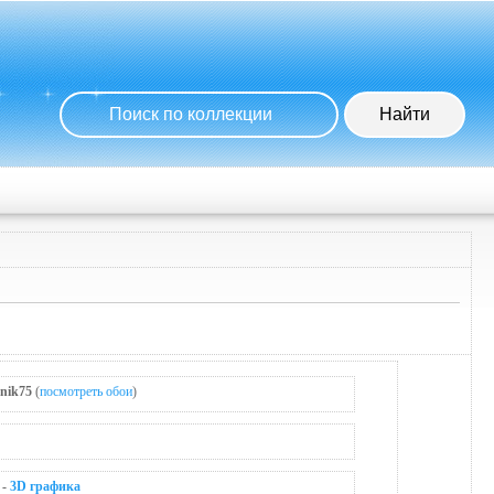
nik75
(
посмотреть обои
)
-
3D графика