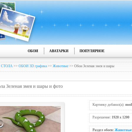
ОБОИ
АВАТАРКИ
ПОПУЛЯРНОЕ
 СТОЛА
>>
ОБОИ 3D графика
>>
Животные
>> Обои Зеленая змея и шары
ола Зеленая змея и шары и фото
Картинку добавил(а):
mod
Разрешение:
1920 x 1200
Раздел обоев:
Животные