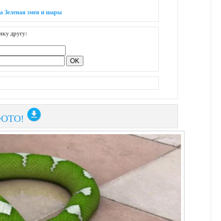
а Зеленая змея и шары
нку другу:
ФОТО!