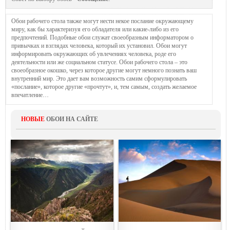
Обои рабочего стола также могут нести некое послание окружающему
миру, как бы характеризуя его обладателя или какие-либо из его
предпочтений. Подобные обои служат своеобразным информатором о
привычках и взглядах человека, который их установил. Обои могут
информировать окружающих об увлечениях человека, роде его
деятельности или же социальном статусе. Обои рабочего стола – это
своеобразное окошко, через которое другие могут немного познать ваш
внутренний мир. Это дает вам возможность самим сформулировать
«послание», которое другие «прочтут», и, тем самым, создать желаемое
впечатление…
НОВЫЕ
ОБОИ НА САЙТЕ