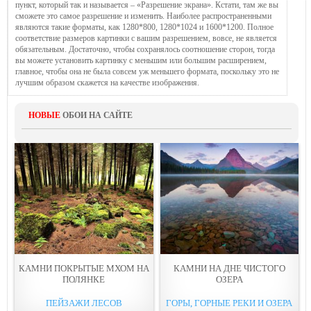
пункт, который так и называется – «Разрешение экрана». Кстати, там же вы
сможете это самое разрешение и изменить. Наиболее распространенными
являются такие форматы, как 1280*800, 1280*1024 и 1600*1200. Полное
соответствие размеров картинки с вашим разрешением, вовсе, не является
обязательным. Достаточно, чтобы сохранялось соотношение сторон, тогда
вы можете установить картинку с меньшим или большим расширением,
главное, чтобы она не была совсем уж меньшего формата, поскольку это не
лучшим образом скажется на качестве изображения.
НОВЫЕ
ОБОИ НА САЙТЕ
КАМНИ ПОКРЫТЫЕ МХОМ НА
КАМНИ НА ДНЕ ЧИСТОГО
ПОЛЯНКE
ОЗEPA
ПЕЙЗАЖИ ЛЕСОВ
ГОРЫ, ГОРНЫЕ РЕКИ И ОЗЕРА