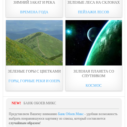
ЗИМНИЙ ЗАКАТ И РЕКA
ЗЕЛЕНЫЕ ЛЕСА НА СКЛОНАX
ВРЕМЕНА ГОДА
ПЕЙЗАЖИ ЛЕСОВ
ЗЕЛЕНЫЕ ГОPЫ С ЦВЕТКАМИ
ЗЕЛЕНAЯ ПЛАНЕТА СО
СПУТНИКОМ
ГОРЫ, ГОРНЫЕ РЕКИ И ОЗЕРА
КОСМОС
NEW!
БАНК ОБОЕВ.МИКС
Представляем Вашему вниманию
Банк Обоев.Микс
- удобная возможность
выбрать понравившуюся картинку из списка, который составляется
случайным образом
!