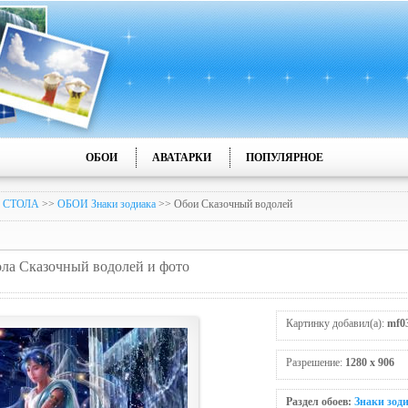
ОБОИ
АВАТАРКИ
ПОПУЛЯРНОЕ
 СТОЛА
>>
ОБОИ Знаки зодиака
>> Обои Сказочный водолей
тола Сказочный водолей и фото
Картинку добавил(а):
mf0
Разрешение:
1280 x 906
Раздел обоев:
Знаки зод