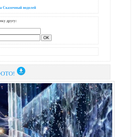
на Сказочный водолей
нку другу:
ФОТО!