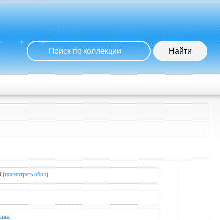
3
(
посмотреть обои
)
иака