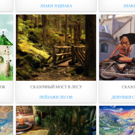
ЗНАКИ ЗОДИАКА
ЗНАК
НОК
СКАЗОЧНЫЙ МОСТ В ЛЕСУ
СКАЗО
ПЕЙЗАЖИ ЛЕСОВ
ДЕВУШКИ 