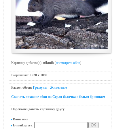
Картинку добавил(а):
nikmih
(
посмотреть обои
)
Разрешение:
1920 x 1080
Раздел обоев:
Грызуны
-
Животные
Скачать похожие обои на Серая белочка с белым брюшком
Порекомендовать картинку другу:
Ваше имя:
E-mail друга: