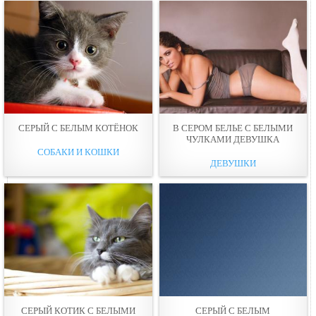
СЕРЫЙ С БЕЛЫМ КОТЁНОК
В СЕРОМ БЕЛЬЕ С БЕЛЫМИ
ЧУЛКАМИ ДEВУШКА
СОБАКИ И КОШКИ
ДЕВУШКИ
СЕРЫЙ КОТИК С БЕЛЫМИ
СЕРЫЙ С БЕЛЫМ