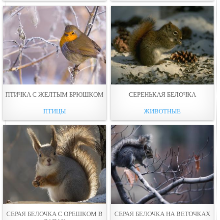
ПТИЧКА С ЖЕЛТЫМ БРЮШКОМ
СЕРЕНЬКАЯ БЕЛОЧКА
ПТИЦЫ
ЖИВОТНЫЕ
СЕРАЯ БЕЛОЧКА С ОРЕШКОМ В
СЕРАЯ БЕЛОЧКА НА ВЕТОЧКАХ