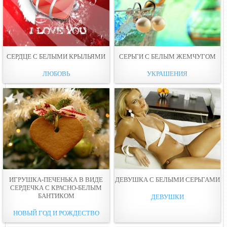
СЕРДЦЕ С БЕЛЫМИ КРЫЛЬЯМИ
СЕРЬГИ С БЕЛЫМ ЖЕМЧУГОМ
ЛЮБОВЬ
УКРАШЕНИЯ
ИГРУШКА-ПЕЧЕНЬКА В ВИДЕ
ДЕВУШКА С БЕЛЫМИ СЕРЬГАМИ
СЕРДЕЧКА С КРАСНО-БЕЛЫМ
БАНТИКОМ
ДЕВУШКИ
НОВЫЙ ГОД И РОЖДЕСТВО