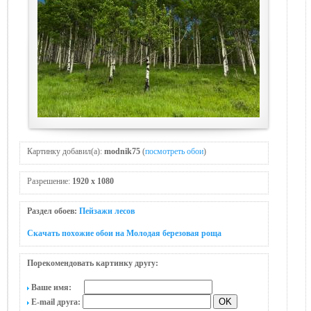
Картинку добавил(а):
modnik75
(
посмотреть обои
)
Разрешение:
1920 x 1080
Раздел обоев:
Пейзажи лесов
Скачать похожие обои на Молодая березовая роща
Порекомендовать картинку другу:
Ваше имя:
E-mail друга: