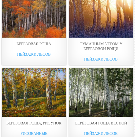
БЕРЁЗОВАЯ РОЩА
ТУМАННЫМ УТРОМ У
БЕРЕЗОВOЙ РОЩИ
ПЕЙЗАЖИ ЛЕСОВ
ПЕЙЗАЖИ ЛЕСОВ
БЕРЕЗОВАЯ РОЩА, РИСУНОК
БЕРЁЗОВАЯ РОЩА ВЕСНОЙ
РИСОВАННЫЕ
ПЕЙЗАЖИ ЛЕСОВ