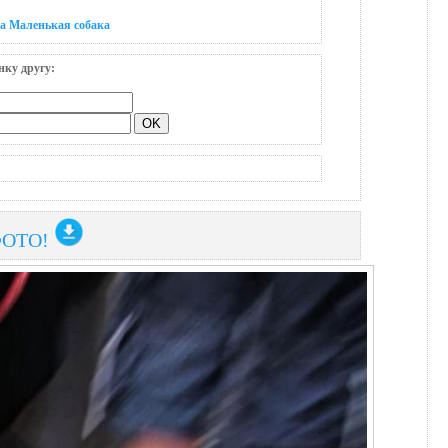
на Маленькая собака
нку другу:
ФОТО!