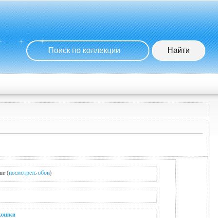
ur
(
посмотреть обои
)
кошки