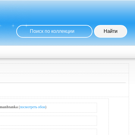
manhtanka
(
посмотреть обои
)