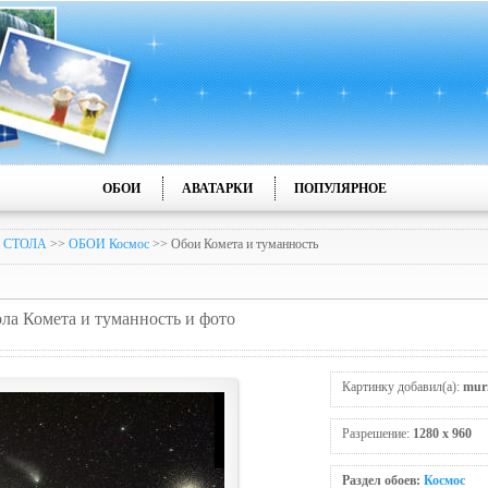
ОБОИ
АВАТАРКИ
ПОПУЛЯРНОЕ
 СТОЛА
>>
ОБОИ Космос
>> Обои Комета и туманность
ола Комета и туманность и фото
Картинку добавил(а):
mur
Разрешение:
1280 x 960
Раздел обоев:
Космос