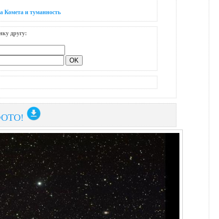
а Комета и туманность
нку другу:
ФОТО!