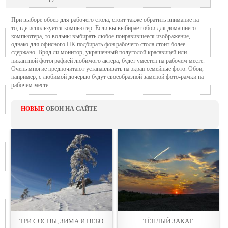
При выборе обоев для рабочего стола, стоит также обратить внимание на
то, где используется компьютер. Если вы выбирает обои для домашнего
компьютера, то вольны выбирать любое понравившееся изображение,
однако для офисного ПК подбирать фон рабочего стола стоит более
сдержано. Вряд ли монитор, украшенный полуголой красавицей или
пикантной фотографией любимого актера, будет уместен на рабочем месте.
Очень многие предпочитают устанавливать на экран семейные фото. Обои,
например, с любимой дочерью будут своеобразной заменой фото-рамки на
рабочем месте.
НОВЫЕ
ОБОИ НА САЙТЕ
ТРИ СОСНЫ, ЗИМА И НЕБО
ТЁПЛЫЙ ЗАКАТ