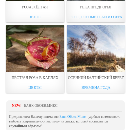
РОЗА ЖЁЛТАЯ
РЕКА ПРЕДГОРЬЯ
ЦВЕТЫ
ГОРЫ, ГОРНЫЕ РЕКИ И ОЗЕРА
ПЁСТРАЯ РОЗА В КАПЛЯХ
ОСЕННИЙ БАЛТИЙСКИЙ БЕРЕГ
ЦВЕТЫ
ВРЕМЕНА ГОДА
NEW!
БАНК ОБОЕВ.МИКС
Представляем Вашему вниманию
Банк Обоев.Микс
- удобная возможность
выбрать понравившуюся картинку из списка, который составляется
случайным образом
!