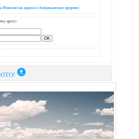
а Извилистая дорога в Американских прериях
нку другу:
ФОТО!