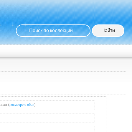
isman
(
посмотреть обои
)