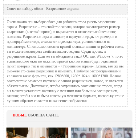
Совет по выбору обоев -
Разрешение экрана
:
Очень важно при выборе обоев для рабочего стола учесть разрешение
экрана. Разрешение – это свойство экрана, которое характеризует размер
«картинки» (высота/ширина), и выражается в относительной величине,
пикселях. Разрешение экрана зависит, в первую очередь, от размеров и
пропорций монитора, а также от видеоадаптера, установленного на
компьютере. С помощью нажатия правой клавиши мыши на рабочем столе,
вы можете посмотреть свойства вашего экрана. Среди прочих и
разрешение экрана. Если же вы обладатель такой ОС, как Windows 7, то во
всплывающем окне по нажатию правой кнопки мыши будет отдельный
пункт, который так и называется – «Разрешение экрана». Кстати, там же вы
сможете это самое разрешение и изменить. Наиболее распространенными
являются такие форматы, как 1280*800, 1280*1024 и 1600*1200. Полное
соответствие размеров картинки с вашим разрешением, вовсе, не является
обязательным. Достаточно, чтобы сохранялось соотношение сторон, тогда
вы можете установить картинку с меньшим или большим расширением,
главное, чтобы она не была совсем уж меньшего формата, поскольку это не
лучшим образом скажется на качестве изображения.
НОВЫЕ
ОБОИ НА САЙТЕ