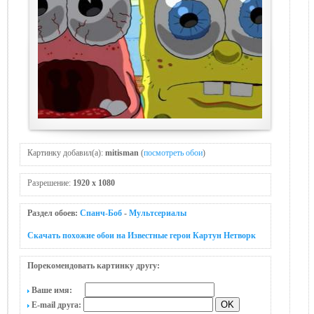
Картинку добавил(а):
mitisman
(
посмотреть обои
)
Разрешение:
1920 x 1080
Раздел обоев:
Спанч-Боб
-
Мультсериалы
Скачать похожие обои на Известные герои Картун Нетворк
Порекомендовать картинку другу:
Ваше имя:
E-mail друга: