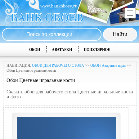
ОБОИ
АВАТАРКИ
ПОПУЛЯРНОЕ
НАВИГАЦИЯ:
ОБОИ ДЛЯ РАБОЧЕГО СТОЛА
>>
ОБОИ Азартные игры
>>
Обои Цветные игральные кости
Обои Цветные игральные кости
Скачать обои для рабочего стола Цветные игральные кости
и фото