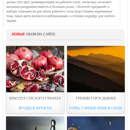
делать этот цвет доминирующим на рабочем столе, поскольку он может
вызывать раздражительность в больших дозах. «Золотой серединой» в
выборе тональности для обоев рабочего стола будут бежево-коричневые
тона, такие цвета являются нейтральными, и отлично подойду для любого
экрана.
НОВЫЕ
ОБОИ НА САЙТЕ
КРАСОТА СПЕЛОГО ГРАНАТА
ГРЕБНИ ГОР В ДЫМКЕ
ЯГОДЫ И ФРУКТЫ
ГОРЫ, ГОРНЫЕ РЕКИ И ОЗЕРА