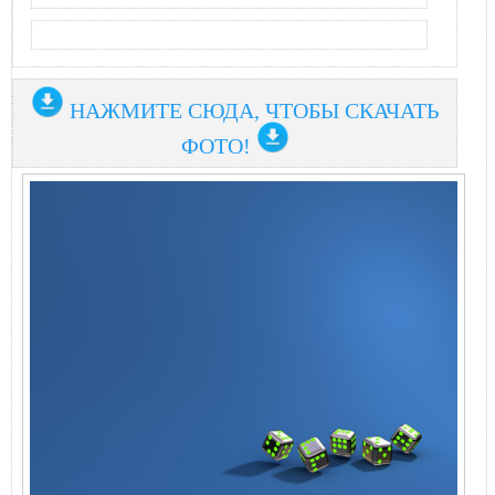
НАЖМИТЕ СЮДА, ЧТОБЫ СКАЧАТЬ
ФОТО!