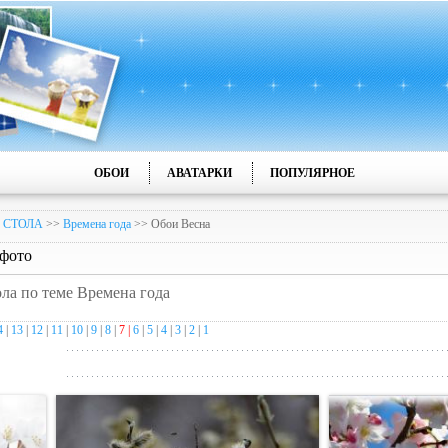
ОБОИ
АВАТАРКИ
ПОПУЛЯРНОЕ
 СТОЛА
>>
Времена года
>> Обои Весна
 фото
ола по теме Времена года
4
|
13
|
12
|
11
|
10
|
9
|
8
|
7 |
6
|
5
|
4
|
3
|
2
|
1