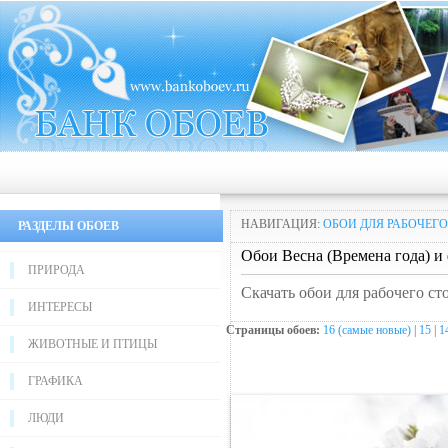
НАВИГАЦИЯ:
ОБОИ ДЛЯ РАБОЧЕГО
РАЗДЕЛЫ ОБОЕВ
Обои Весна (Времена года) и
ПРИРОДА
Скачать обои для рабочего ст
ИНТЕРЕСЫ
Страницы обоев:
16 (самые новые)
|
15
|
1
ЖИВОТНЫЕ И ПТИЦЫ
ГРАФИКА
ЛЮДИ