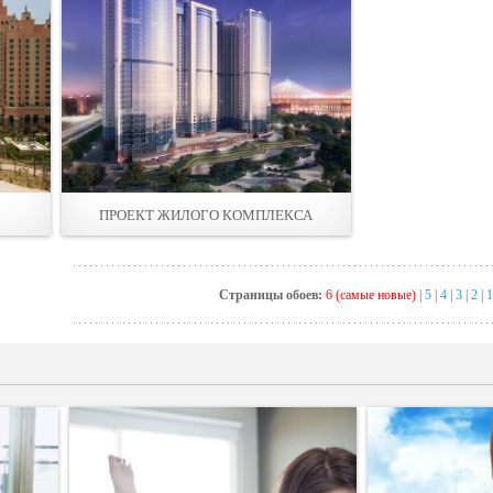
ПРОЕКТ ЖИЛОГО КОМПЛЕКСА
Страницы обоев:
6 (самые новые)
|
5
|
4
|
3
|
2
|
1