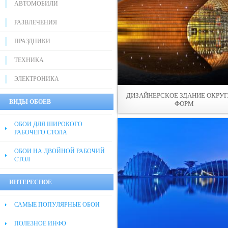
АВТОМОБИЛИ
РАЗВЛЕЧЕНИЯ
ПРАЗДНИКИ
ТЕХНИКА
ЭЛЕКТРОНИКА
ДИЗАЙНЕРСКОЕ ЗДАНИЕ ОКРУ
ВИДЫ ОБОЕВ
ФОРМ
ОБОИ ДЛЯ ШИРОКОГО
РАБОЧЕГО СТОЛА
ОБОИ НА ДВОЙНОЙ РАБОЧИЙ
СТОЛ
ИНТЕРЕСНОЕ
САМЫЕ ПОПУЛЯРНЫЕ ОБОИ
ПОЛЕЗНОЕ ИНФО