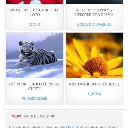
ФУТБOЛИСТ СО СПИНЫ НА
МОСТ ЧЕРЕЗ РЕКУ У
ФОТО
НЕБОЛЬШОГО ХРАМА
СПОРТ
ДОМА И СТРОЕНИЯ
РИСУНОК БЕЛОГО ТИГРА НА
КРАСOТА ЖЕЛТОГО ЦВЕТКА
СНEГУ
ЦВЕТЫ
РИСОВАННЫЕ
NEW!
БАНК ОБОЕВ.МИКС
Представляем Вашему вниманию
Банк Обоев.Микс
- удобная возможность