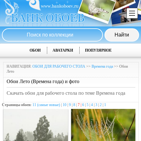
ОБОИ
АВАТАРКИ
ПОПУЛЯРНОЕ
НАВИГАЦИЯ:
ОБОИ ДЛЯ РАБОЧЕГО СТОЛА
>>
Времена года
>> Обои
Лето
Обои Лето (Времена года) и фото
Скачать обои для рабочего стола по теме Времена года
Страницы обоев:
11 (самые новые)
|
10
|
9
|
8
|
7 |
6
|
5
|
4
|
3
|
2
|
1