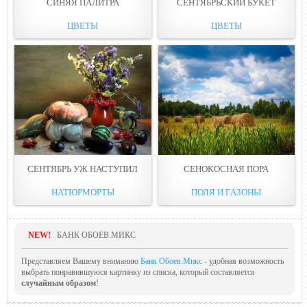
СИНЯЯ ПАЛИТРА
СЕНТЯБРЬСКИЙ БУКЕТ
ЦВЕТЫ
ЦВЕТЫ
СЕНТЯБРЬ УЖ НАСТУПИЛ
СЕНОКОСНАЯ ПОРА
НАТЮРМОРТЫ
ПОЛЯ И ГАЗОНЫ
NEW!
БАНК ОБОЕВ.МИКС
Представляем Вашему вниманию
Банк Обоев.Микс
- удобная возможность
выбрать понравившуюся картинку из списка, который составляется
случайным образом
!