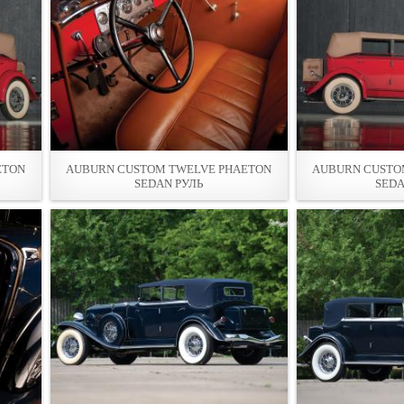
ETON
AUBURN CUSTOM TWELVE PHAETON
AUBURN CUSTO
SEDAN РУЛЬ
SEDA