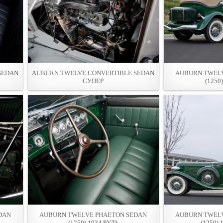
SEDAN
AUBURN TWELVE CONVERTIBLE SEDAN
AUBURN TWELV
СУПЕР
(1250
DAN
AUBURN TWELVE PHAETON SEDAN
AUBURN TWELV
(1250) 1934 РУЛЬ
(1250)