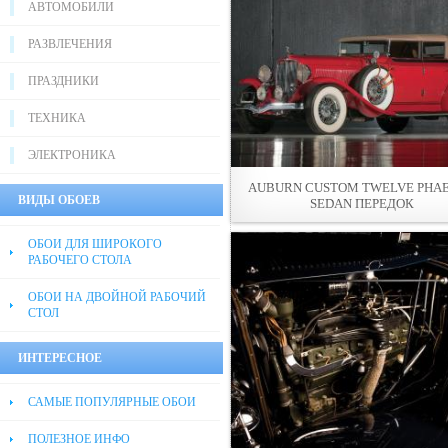
АВТОМОБИЛИ
РАЗВЛЕЧЕНИЯ
ПРАЗДНИКИ
ТЕХНИКА
ЭЛЕКТРОНИКА
AUBURN CUSTOM TWELVE PHA
ВИДЫ ОБОЕВ
SEDAN ПЕРЕДОК
ОБОИ ДЛЯ ШИРОКОГО
РАБОЧЕГО СТОЛА
ОБОИ НА ДВОЙНОЙ РАБОЧИЙ
СТОЛ
ИНТЕРЕСНОЕ
САМЫЕ ПОПУЛЯРНЫЕ ОБОИ
ПОЛЕЗНОЕ ИНФО