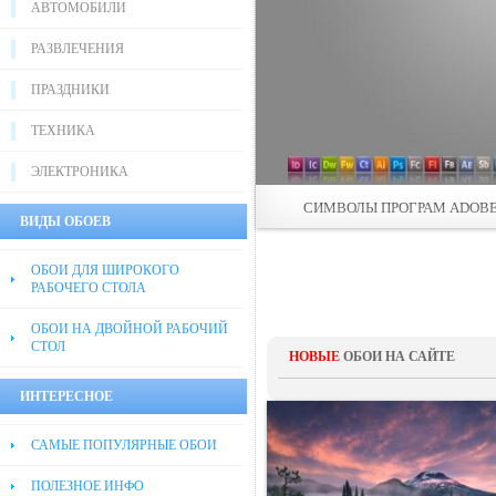
АВТОМОБИЛИ
РАЗВЛЕЧЕНИЯ
ПРАЗДНИКИ
ТЕХНИКА
ЭЛЕКТРОНИКА
СИМВОЛЫ ПРОГРАМ ADOB
ВИДЫ ОБОЕВ
ОБОИ ДЛЯ ШИРОКОГО
РАБОЧЕГО СТОЛА
ОБОИ НА ДВОЙНОЙ РАБОЧИЙ
СТОЛ
НОВЫЕ
ОБОИ НА САЙТЕ
ИНТЕРЕСНОЕ
САМЫЕ ПОПУЛЯРНЫЕ ОБОИ
ПОЛЕЗНОЕ ИНФО