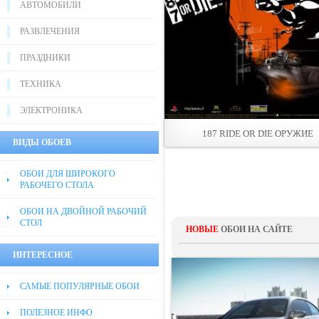
АВТОМОБИЛИ
РАЗВЛЕЧЕНИЯ
ПРАЗДНИКИ
ТЕХНИКА
ЭЛЕКТРОНИКА
187 RIDE OR DIE ОРУЖИЕ
ВИДЫ ОБОЕВ
ОБОИ ДЛЯ ШИРОКОГО
РАБОЧЕГО СТОЛА
ОБОИ НА ДВОЙНОЙ РАБОЧИЙ
СТОЛ
НОВЫЕ
ОБОИ НА САЙТЕ
ИНТЕРЕСНОЕ
САМЫЕ ПОПУЛЯРНЫЕ ОБОИ
ПОЛЕЗНОЕ ИНФО