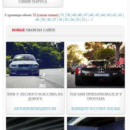
СИНИЕ ПАРУСА
Страницы обоев:
52 (самые новые)
|
51
|
50
|
49
|
48
|
47
|
46
|
45
|
44
|
43
|
42
|
41
|
40
|
39
|
38
|
37
|
36
|
35
|
34
|
33
|
32
| ...
1
НОВЫЕ
ОБОИ НА САЙТЕ
БМВ У ЛЕСНОГО МАССИВА НА
ПАГАНИ ПРИПАРКОВАЛСЯ Y
ДОРОГE
ТРОТУАРА
АВТОПРОИЗВОДИТЕЛИ
КОНЦЕПТ И СУПЕР АТЕЛЬЕ