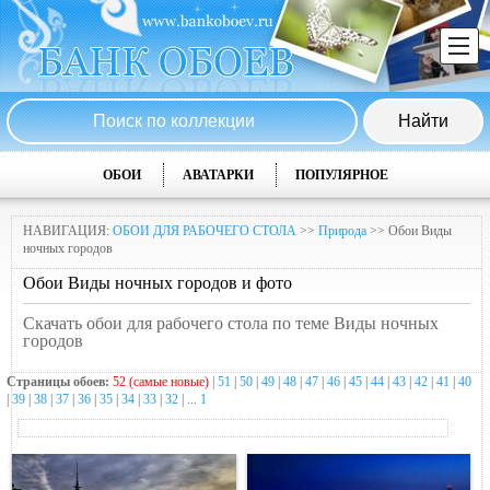
ОБОИ
АВАТАРКИ
ПОПУЛЯРНОЕ
НАВИГАЦИЯ:
ОБОИ ДЛЯ РАБОЧЕГО СТОЛА
>>
Природа
>> Обои Виды
ночных городов
Обои Виды ночных городов и фото
Скачать обои для рабочего стола по теме Виды ночных
городов
Страницы обоев:
52 (самые новые)
|
51
|
50
|
49
|
48
|
47
|
46
|
45
|
44
|
43
|
42
|
41
|
40
|
39
|
38
|
37
|
36
|
35
|
34
|
33
|
32
| ...
1