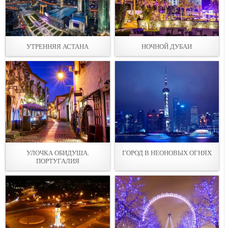
УТРЕННЯЯ АСТАНА
НОЧНОЙ ДУБАИ
УЛОЧКА ОБИДУША.
ГОРОД В НЕОНОВЫХ ОГНЯХ
ПОРТУГАЛИЯ