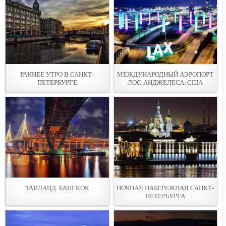
РАННЕЕ УТРО В САНКТ-
МЕЖДУНАРОДНЫЙ АЭРОПОРТ
ПЕТЕРБУРГЕ
ЛОС-АНДЖЕЛЕСА. США
ТАИЛАНД. БАНГКОК
НОЧНАЯ НАБЕРЕЖНАЯ САНКТ-
ПЕТЕРБУРГА