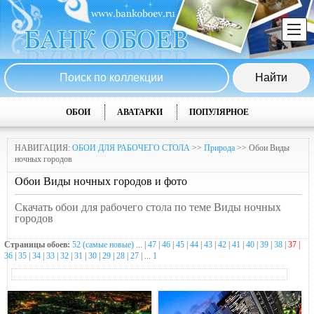
ОБОИ
АВАТАРКИ
ПОПУЛЯРНОЕ
НАВИГАЦИЯ:
ОБОИ ДЛЯ РАБОЧЕГО СТОЛА
>>
Природа
>> Обои Виды
ночных городов
Обои Виды ночных городов и фото
Скачать обои для рабочего стола по теме Виды ночных
городов
Страницы обоев:
52 (самые новые)
... |
47
|
46
|
45
|
44
|
43
|
42
|
41
|
40
|
39
|
38
|
37 |
36
|
35
|
34
|
33
|
32
|
31
|
30
|
29
|
28
|
27
| ...
1