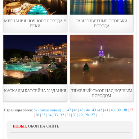
МЕРЦАНИЯ НОЧНОГО ГОРОДА У
РАЗНОЦВЕТНЫЕ ОГОНЬКИ
РЕКИ
ГОРОДА
КАСКАДЫ БАССЕЙНА У ЗДАНИЯ
ТЯЖЁЛЫЙ СМОГ НАД НОЧНЫМ
ГОРОДОМ
Страницы обоев:
52 (самые новые)
... |
47
|
46
|
45
|
44
|
43
|
42
|
41
|
40
|
39
|
38
|
37
|
36
|
35
|
34
|
33
|
32
|
31
|
30
|
29
|
28
|
27
| ...
1
НОВЫЕ
ОБОИ НА САЙТЕ