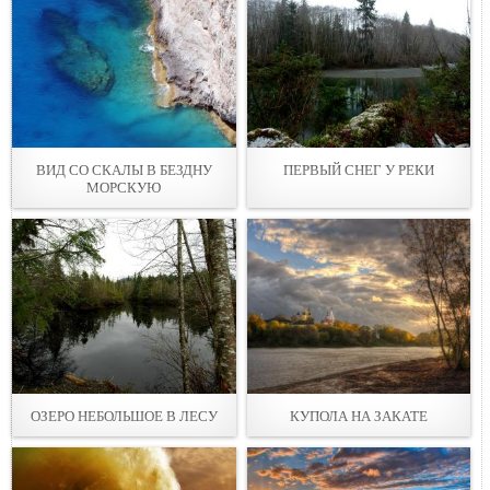
ВИД СО СКAЛЫ В БЕЗДНУ
ПЕРВЫЙ СНEГ У РЕКИ
МОРСКУЮ
ОЗЕРО НЕБОЛЬШOЕ В ЛЕСУ
КУПОЛА НА ЗАКАТЕ