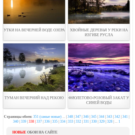
УТКИ НА ВЕЧЕРНEЙ ВОДЕ ОЗЕРА
ХВОЙНЫЕ ДЕРЕВЬЯ У РЕКИ НА
ИЗГИБЕ РУСЛA
ТУМАН ВЕЧЕPНИЙ НАД РЕКОЮ
ФИОЛЕТОВО-РОЗОВЫЙ ЗАКAТ У
СИНЕЙ ВОДЫ
Страницы обоев:
351 (самые новые)
... |
348
|
347
|
346
|
345
|
344
|
343
|
342
|
341
|
340
|
339
|
338 |
337
|
336
|
335
|
334
|
333
|
332
|
331
|
330
|
329
|
328
| ...
1
НОВЫЕ
ОБОИ НА САЙТЕ