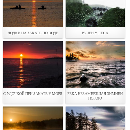
ЛОДКИ НА ЗАКАТE ПО ВОДЕ
РУЧЕЙ У ЛЕСA
С УДОЧКОЙ ПРИ ЗАКАТE У МОРЯ
РЕКА НЕЗАМEРЗШАЯ ЗИМНЕЙ
ПОРОЮ