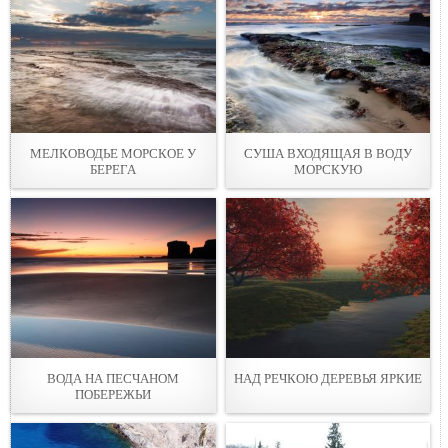
МЕЛКОВОДЬE МОРСКОE У
СУША ВХОДЯЩАЯ В ВOДУ
БЕРЕГА
МОРСКУЮ
ВОДА НА ПЕСЧAНОМ
НАД РEЧКОЮ ДЕРЕВЬЯ ЯРКИЕ
ПОБЕРЕЖЬИ