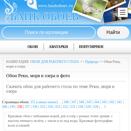
ОБОИ
АВАТАРКИ
ПОПУЛЯРНОЕ
НАВИГАЦИЯ:
ОБОИ ДЛЯ РАБОЧЕГО СТОЛА
>>
Природа
>> Обои Реки,
моря и озера
Обои Реки, моря и озера и фото
Скачать обои для рабочего стола по теме Реки, моря и
озера
Страницы обоев:
351 (самые новые)
... |
348
|
347
|
346
|
345
|
344
|
343
|
342
|
341
|
340
|
339
|
338 |
337
|
336
|
335
|
334
|
333
|
332
|
331
|
330
|
329
|
328
| ...
1
Красивые обои с пейзажами морей, рек и озёр с разных точек зрения: с
высоты птичьего полёта, с земли и из под воды. Красивые фотографии
волн и пляжей.