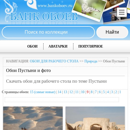
ОБОИ
АВАТАРКИ
ПОПУЛЯРНОЕ
НАВИГАЦИЯ:
ОБОИ ДЛЯ РАБОЧЕГО СТОЛА
>>
Природа
>> Обои Пустыни
Обои Пустыни и фото
Скачать обои для рабочего стола по теме Пустыни
Страницы обоев:
15 (самые новые)
|
14
|
13
|
12
|
11
|
10
|
9 |
8
|
7
|
6
|
5
|
4
|
3
|
2
|
1