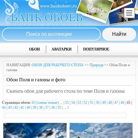
ОБОИ
АВАТАРКИ
ПОПУЛЯРНОЕ
НАВИГАЦИЯ:
ОБОИ ДЛЯ РАБОЧЕГО СТОЛА
>>
Природа
>> Обои Поля и
газоны
Обои Поля и газоны и фото
Скачать обои для рабочего стола по теме Поля и газоны
Страницы обоев:
63 (самые новые)
... |
55
|
54
|
53
|
52
|
51
|
50
|
49
|
48
|
47
|
46
|
45 |
44
|
43
|
42
|
41
|
40
|
39
|
38
|
37
|
36
|
35
| ...
1