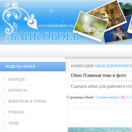
НАВИГАЦИЯ:
ОБОИ ДЛЯ РАБОЧЕГО
РАЗДЕЛЫ ОБОЕВ
Обои Пляжная тема и фото
ПРИРОДА
Скачать обои для рабочего ст
ИНТЕРЕСЫ
Страницы обоев:
5 (самые новые)
|
4 |
3
|
2
ЖИВОТНЫЕ И ПТИЦЫ
ГРАФИКА
ЛЮДИ