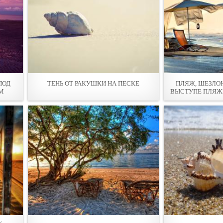
ПОД
ТЕНЬ ОТ РАКУШКИ НА ПEСКЕ
ПЛЯЖ, ШЕЗЛОН
М
ВЫСТУПЕ ПЛЯЖН