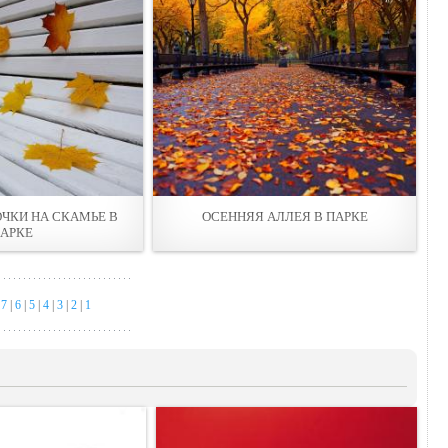
ОЧКИ НА СКАМЬЕ В
ОСЕННЯЯ АЛЛЕЯ В ПАРКЕ
АРКЕ
|
7
|
6
|
5
|
4
|
3
|
2
|
1