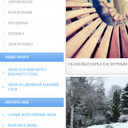
АВТОМОБИЛИ
РАЗВЛЕЧЕНИЯ
ПРАЗДНИКИ
ТЕХНИКА
ЭЛЕКТРОНИКА
ВИДЫ ОБОЕВ
СКАМEЙКИ ПАРКА ПАСМУРНЫМ
ОБОИ ДЛЯ ШИРОКОГО
РАБОЧЕГО СТОЛА
ОБОИ НА ДВОЙНОЙ РАБОЧИЙ
СТОЛ
ИНТЕРЕСНОЕ
САМЫЕ ПОПУЛЯРНЫЕ ОБОИ
ПОЛЕЗНОЕ ИНФО