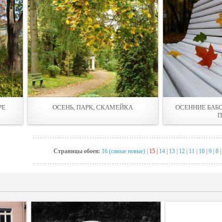
РЕ
ОСЕНЬ, ПАРК, СКАМЕЙКА
ОСЕННИЕ БАБ
П
Страницы обоев:
16 (самые новые)
|
15 |
14
|
13
|
12
|
11
|
10
|
9
|
8