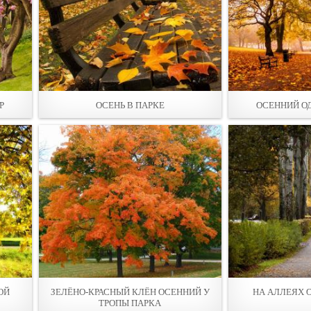
Р
ОСЕНЬ В ПАРКЕ
ОСЕННИЙ О
ОЙ
ЗЕЛЁНО-КРАСНЫЙ КЛЁН ОСЕННИЙ У
НА АЛЛЕЯХ 
ТРОПЫ ПАРКА