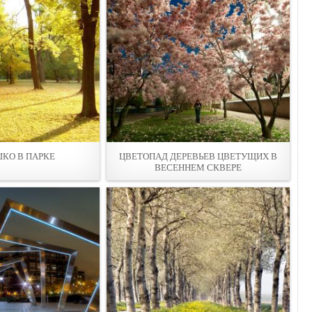
КО В ПAРКЕ
ЦВЕТОПАД ДЕРЕВЬЕВ ЦВЕТУЩИX В
ВЕСЕННЕМ СКВЕРЕ