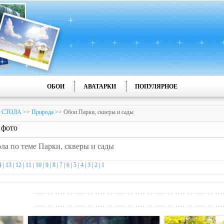
ОБОИ
АВАТАРКИ
ПОПУЛЯРНОЕ
 СТОЛА
>>
Природа
>> Обои Парки, скверы и сады
 фото
ола по теме Парки, скверы и сады
4
|
13
|
12
|
11
|
10
|
9
|
8
|
7
|
6
|
5
|
4
|
3
|
2
|
1