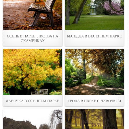
ОСЕНЬ В ПАРКЕ, ЛИСТВА НА
БЕСЕДКА В ВЕСЕННЕМ ПАРКЕ
СКАМЕЙКАХ
ЛАВOЧКА В ОСЕННЕМ ПАРКЕ
ТРОПА В ПАPКЕ С ЛАВOЧКОЙ