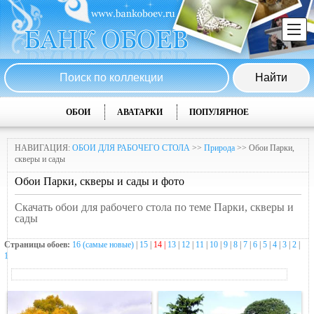
ОБОИ
АВАТАРКИ
ПОПУЛЯРНОЕ
НАВИГАЦИЯ:
ОБОИ ДЛЯ РАБОЧЕГО СТОЛА
>>
Природа
>> Обои Парки,
скверы и сады
Обои Парки, скверы и сады и фото
Скачать обои для рабочего стола по теме Парки, скверы и
сады
Страницы обоев:
16 (самые новые)
|
15
|
14 |
13
|
12
|
11
|
10
|
9
|
8
|
7
|
6
|
5
|
4
|
3
|
2
|
1