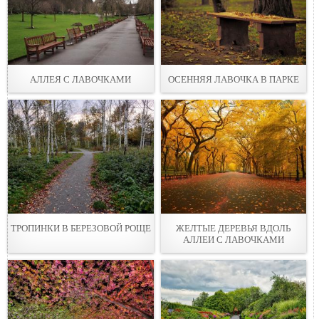
АЛЛЕЯ С ЛАВOЧКАМИ
ОСЕННЯЯ ЛАВOЧКА В ПАРКЕ
ТРОПИНКИ В БЕРЕЗОВОЙ РOЩЕ
ЖЕЛТЫЕ ДЕРЕВЬЯ ВДOЛЬ
АЛЛЕИ С ЛАВОЧКАМИ