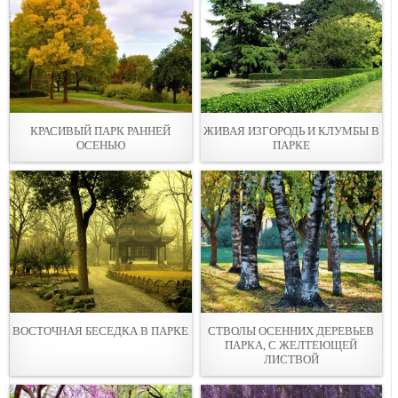
КРАСИВЫЙ ПАРК РАННЕЙ
ЖИВАЯ ИЗГОРОДЬ И КЛУМБЫ В
ОСЕНЬЮ
ПАРКЕ
ВОСТОЧНАЯ БЕСЕДКА В ПАРКЕ
СТВОЛЫ ОСЕННИХ ДЕРЕВЬЕВ
ПАРКА, С ЖЕЛТЕЮЩЕЙ
ЛИСТВОЙ