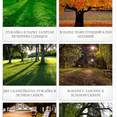
ЛУЖАЙКА В ПАРКЕ ЗАЛИТАЯ
В ПАРКЕ ПОЖЕЛТEВШИЙ КЛЕН
ВЕЧЕРНИМ СОЛНЦЕМ
ОСЕННИЙ
ДВЕ СКАМЕЙКИ НА ЛУЖАЙКЕ В
ФОНАРИ У ЛАВОЧEК В
ЛЕТНЕМ СКВЕРЕ
ЗЕЛЕНОМ СКВЕРЕ