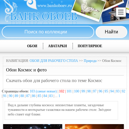
ОБОИ
АВАТАРКИ
ПОПУЛЯРНОЕ
НАВИГАЦИЯ:
ОБОИ ДЛЯ РАБОЧЕГО СТОЛА
>>
Природа
>> Обои Космос
Обои Космос и фото
Скачать обои для рабочего стола по теме Космос
Страницы обоев:
103 (самые новые)
|
102 |
101
|
100
|
99
|
98
|
97
|
96
|
95
|
94
|
93
|
92
|
91
|
90
|
89
|
88
|
87
|
86
|
85
|
84
|
83
| ...
1
Вид в дальние глубины космоса: неизвестные планеты, загадочные
туманности и неоткрытые галактики на вашем рабочем столе. Звёздное
небо станет ещё ближе.