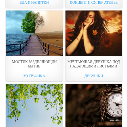
ЕДА И НАПИТКИ
КОНЦЕПТ И СУПЕР АТЕЛЬЕ
МОСТИК РАЗДЕЛЯЮЩИЙ
МЕЧТАЮЩАЯ ДЕВУШКА ПОД
БЫТИЕ
ПАДАЮЩИМИ ЛИСТЬЯМИ
3D ГРАФИКА
ДЕВУШКИ