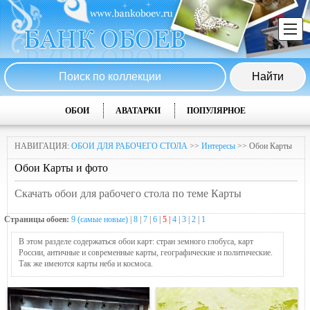
ОБОИ
АВАТАРКИ
ПОПУЛЯРНОЕ
НАВИГАЦИЯ:
ОБОИ ДЛЯ РАБОЧЕГО СТОЛА
>>
Интересы
>> Обои Карты
Обои Карты и фото
Скачать обои для рабочего стола по теме Карты
Страницы обоев:
9 (самые новые)
|
8
|
7
|
6
|
5 |
4
|
3
|
2
|
1
В этом разделе содержаться обои карт: стран земного глобуса, карт
России, античные и современные карты, географические и политические.
Так же имеются карты неба и космоса.