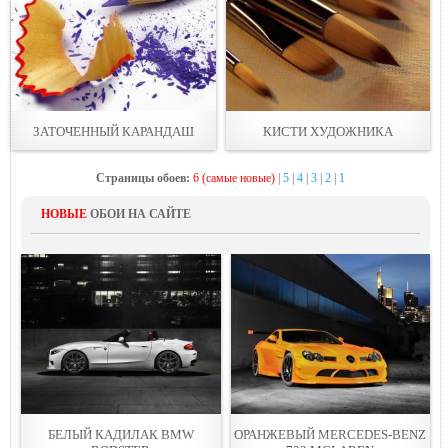
ЗАТОЧЕННЫЙ КАРАНДАШ
КИСТИ ХУДОЖНИКА
Страницы обоев:
6 (самые новые)
|
5
|
4
|
3
|
2
|
1
НОВЫЕ
ОБОИ НА САЙТЕ
БЕЛЫЙ КАДИЛАК BMW
ОРАНЖЕВЫЙ MERCEDES-BENZ