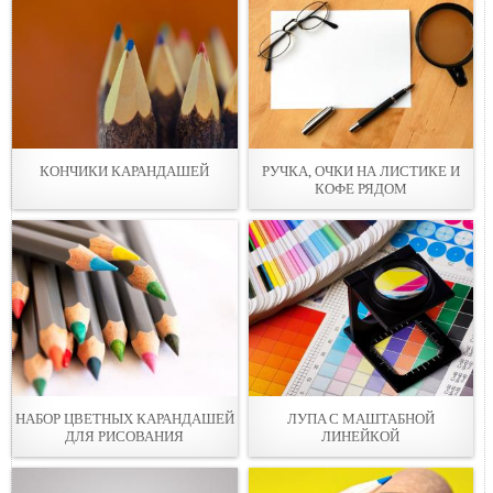
КОНЧИКИ КАРАНДАШEЙ
РУЧКA, ОЧКИ НА ЛИСТИКE И
КОФЕ РЯДОМ
НАБОР ЦВЕТНЫХ КАРАНДАШЕЙ
ЛУПA С МАШТАБНОЙ
ДЛЯ РИСОВАНИЯ
ЛИНЕЙКОЙ