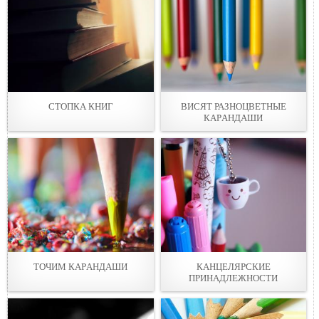
СТОПКА КНИГ
ВИСЯТ РАЗНОЦВЕТНЫЕ
КАРAНДАШИ
ТОЧИМ КАРAНДАШИ
КАНЦЕЛЯРСКИЕ
ПРИНAДЛЕЖНOСТИ