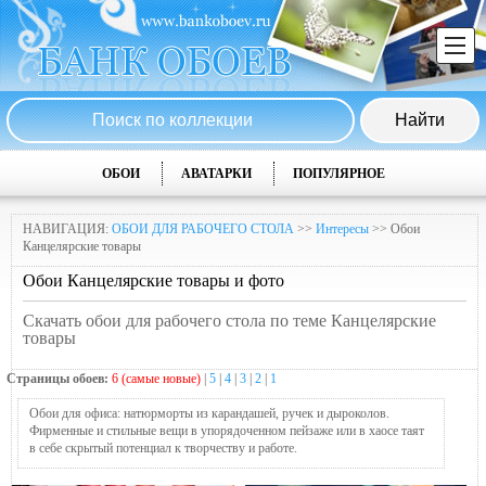
ОБОИ
АВАТАРКИ
ПОПУЛЯРНОЕ
НАВИГАЦИЯ:
ОБОИ ДЛЯ РАБОЧЕГО СТОЛА
>>
Интересы
>> Обои
Канцелярские товары
Обои Канцелярские товары и фото
Скачать обои для рабочего стола по теме Канцелярские
товары
Страницы обоев:
6 (самые новые)
|
5
|
4
|
3
|
2
|
1
Обои для офиса: натюрморты из карандашей, ручек и дыроколов.
Фирменные и стильные вещи в упорядоченном пейзаже или в хаосе таят
в себе скрытый потенциал к творчеству и работе.