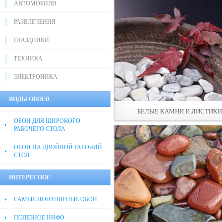
АВТОМОБИЛИ
РАЗВЛЕЧЕНИЯ
ПРАЗДНИКИ
ТЕХНИКА
ЭЛЕКТРОНИКА
ВИДЫ ОБОЕВ
БЕЛЫЕ КАМНИ И ЛИСТИКИ
ОБОИ ДЛЯ ШИРОКОГО
РАБОЧЕГО СТОЛА
ОБОИ НА ДВОЙНОЙ РАБОЧИЙ
СТОЛ
ИНТЕРЕСНОЕ
САМЫЕ ПОПУЛЯРНЫЕ ОБОИ
ПОЛЕЗНОЕ ИНФО