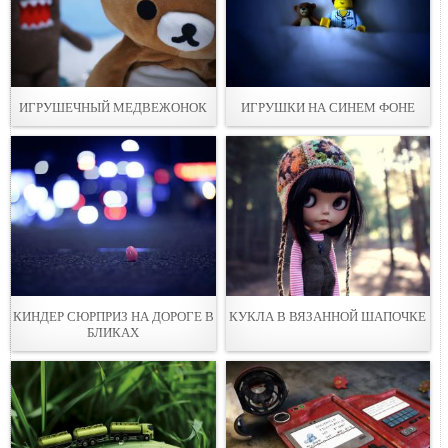
ИГРУШЕЧНЫЙ МЕДВЕЖОНОК
ИГРУШКИ НА СИНЕМ ФОНЕ
КИНДЕР СЮРПРИЗ НА ДОРОГЕ В
КУКЛА В ВЯЗАННОЙ ШАПОЧКE
БЛИКАХ