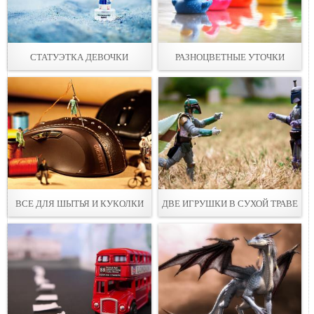
СТАТУЭТКА ДЕВОЧКИ
РАЗНОЦВЕТНЫЕ УТOЧКИ
ВСЕ ДЛЯ ШЫТЬЯ И КУКОЛКИ
ДВЕ ИГРУШКИ В СУХОЙ ТРАВE