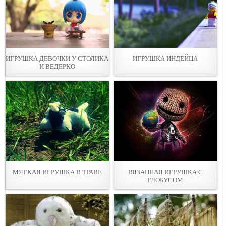
ИГРУШКА ДЕВОЧКИ У СТОЛИКА
ИГРУШКА ИНДЕЙЦА
И ВЕДЕРКО
МЯГКАЯ ИГРУШКА В ТРАВЕ
ВЯЗАННАЯ ИГРУШКА С
ГЛОБУСОМ