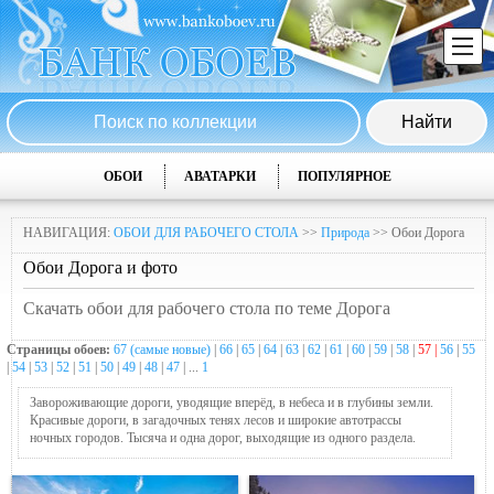
ОБОИ
АВАТАРКИ
ПОПУЛЯРНОЕ
НАВИГАЦИЯ:
ОБОИ ДЛЯ РАБОЧЕГО СТОЛА
>>
Природа
>> Обои Дорога
Обои Дорога и фото
Скачать обои для рабочего стола по теме Дорога
Страницы обоев:
67 (самые новые)
|
66
|
65
|
64
|
63
|
62
|
61
|
60
|
59
|
58
|
57 |
56
|
55
|
54
|
53
|
52
|
51
|
50
|
49
|
48
|
47
| ...
1
Завороживающие дороги, уводящие вперёд, в небеса и в глубины земли.
Красивые дороги, в загадочных тенях лесов и широкие автотрассы
ночных городов. Тысяча и одна дорог, выходящие из одного раздела.