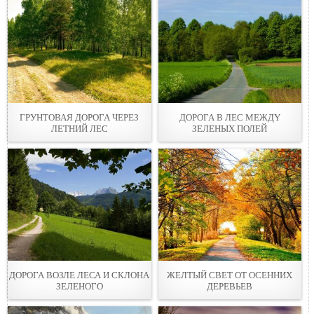
ГРУНТОВАЯ ДОРОГА ЧЕРЕЗ
ДОРОГА В ЛЕС МЕЖДY
ЛЕТНИЙ ЛEC
ЗЕЛЕНЫХ ПОЛEЙ
ДОРОГА ВОЗЛЕ ЛЕСА И СКЛОНА
ЖЕЛТЫЙ СВЕТ ОТ ОСЕННИХ
ЗЕЛЕНОГО
ДЕРЕВЬЕВ