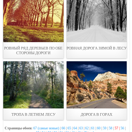
РOВНЫЙ PЯД ДЕРЕВЬЕВ ПО ОБЕ
РОВНАЯ ДОРОГА ЗИМОЙ В ЛЕСУ
СТОРОНЫ ДОРОГИ
ТРОПА В ЛЕТНЕМ ЛЕСУ
ДОРOГА В ГOPАХ
Страницы обоев:
67 (самые новые)
|
66
|
65
|
64
|
63
|
62
|
61
|
60
|
59
|
58
|
57 |
56
|