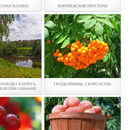
EСНАЯ МАЛИНА
ВОРОНЕЖСКИЕ ПРОСТОРЫ
О ПЛЕЩЕТ В БЕРЕГА,
ГРОЗДЬ РЯБИНЫ...СКОРО ОСЕНЬ.
 В БЕЛОМ САРАФАНЕ.