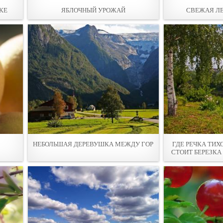
КE
ЯБЛОЧНЫЙ УРОЖАЙ
СВЕЖАЯ Л
НЕБОЛЬШАЯ ДЕРЕВУШКА МЕЖДУ ГОР
ГДЕ РЕЧКА ТИХ
СТОИТ БЕРЕЗКА