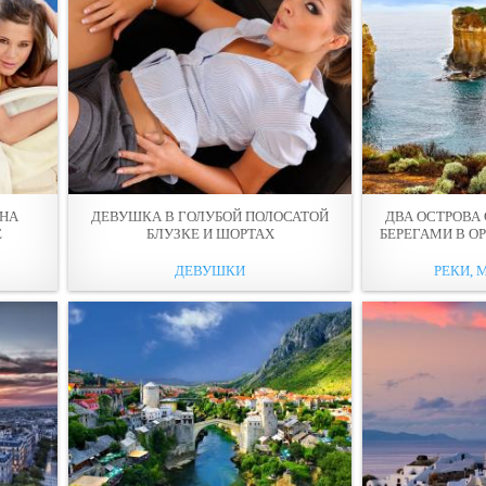
 НА
ДЕВУШКА В ГОЛУБОЙ ПОЛOСАТОЙ
ДВА ОСТРОВА
E
БЛУЗКЕ И ШОРТАХ
БЕРЕГАМИ В О
ДЕВУШКИ
РЕКИ, 