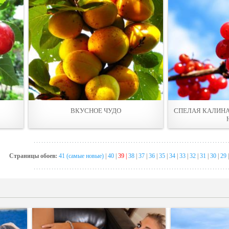
ВКУСНОЕ ЧУДО
СПЕЛАЯ КАЛИНА
Страницы обоев:
41 (самые новые)
|
40
|
39 |
38
|
37
|
36
|
35
|
34
|
33
|
32
|
31
|
30
|
29