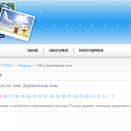
ОБОИ
АВАТАРКИ
ПОПУЛЯРНОЕ
 СТОЛА
>>
Природа
>> Обои Деревенская тема
о
ола по теме Деревенская тема
9 |
38
|
37
|
36
|
35
|
34
|
33
|
32
|
31
|
30
|
29
|
28
|
27
|
26
|
25
|
24
|
23
|
22
|
21
| ...
1
ющие сельский быт и обыкновенных крестьян. Русская деревня: маленькие деревушки и п