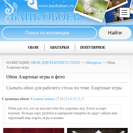
ОБОИ
АВАТАРКИ
ПОПУЛЯРНОЕ
НАВИГАЦИЯ:
ОБОИ ДЛЯ РАБОЧЕГО СТОЛА
>>
Интересы
>> Обои
Азартные игры
Обои Азартные игры и фото
Скачать обои для рабочего стола по теме Азартные игры
Страницы обоев:
8 (самые новые)
|
7 |
6
|
5
|
4
|
3
|
2
|
1
Обои для тех, кто не мыслит себя без азартных игр. Блеск и азарт
игроков. Колоды карт, рулетки и однорукие бандиты не дадут забыть вам
чарующий мир азарта, игры и казино.