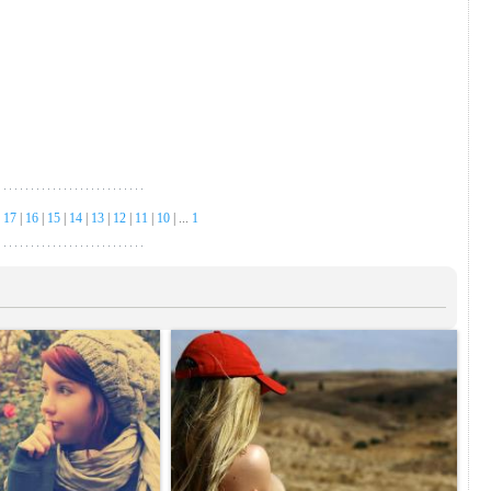
|
17
|
16
|
15
|
14
|
13
|
12
|
11
|
10
| ...
1