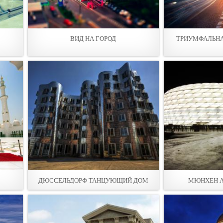
ВИД НА ГОРОД
ТРИУМФАЛЬНА
ДЮССЕЛЬДОРФ ТАНЦУЮЩИЙ ДОМ
МЮНХЕН A