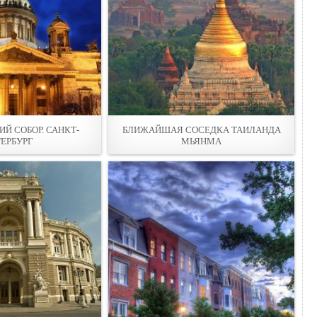
Й СОБОР. САНКТ-
БЛИЖАЙШАЯ СОСЕДКА ТАИЛАНДА
ТЕРБУРГ
МЬЯНМА