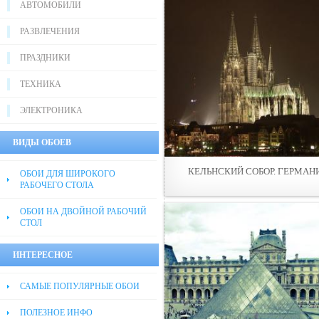
АВТОМОБИЛИ
РАЗВЛЕЧЕНИЯ
ПРАЗДНИКИ
ТЕХНИКА
ЭЛЕКТРОНИКА
ВИДЫ ОБОЕВ
КЕЛЬНСКИЙ СОБОР. ГЕРМАН
ОБОИ ДЛЯ ШИРОКОГО
РАБОЧЕГО СТОЛА
ОБОИ НА ДВОЙНОЙ РАБОЧИЙ
СТОЛ
ИНТЕРЕСНОЕ
САМЫЕ ПОПУЛЯРНЫЕ ОБОИ
ПОЛЕЗНОЕ ИНФО