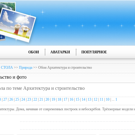
ОБОИ
АВАТАРКИ
ПОПУЛЯРНОЕ
 СТОЛА
>>
Природа
>> Обои Архитектура и строительство
ьство и фото
ола по теме Архитектура и строительство
8
|
27
|
26
|
25
|
24
|
23
|
22
|
21
|
20
|
19
|
18
|
17
|
16
|
15
|
14
|
13
|
12
|
11
|
10
| ...
1
хитектуры. Дома, начиная от современных построек и небоскрёбов. Трёхмерные модели 