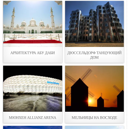
АРХИТЕКТУРА АБУ ДАБИ
ДЮССЕЛЬДОРФ ТАНЦУЮЩИЙ
ДОМ
МЮНХЕН ALLIANZ ARENA
МЕЛЬНИЦЫ НА ВОСХОДЕ