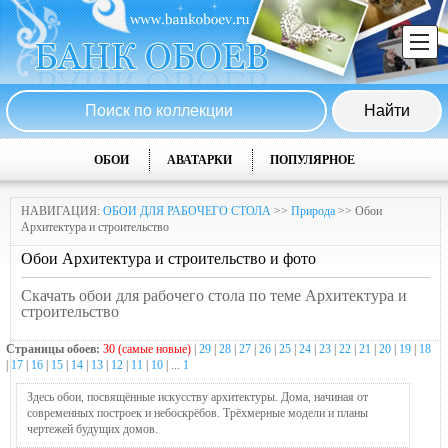
ОБОИ
АВАТАРКИ
ПОПУЛЯРНОЕ
НАВИГАЦИЯ:
ОБОИ ДЛЯ РАБОЧЕГО СТОЛА
>>
Природа
>> Обои
Архитектура и строительство
Обои Архитектура и строительство и фото
Скачать обои для рабочего стола по теме Архитектура и
строительство
Страницы обоев:
30 (самые новые)
|
29
|
28
|
27
|
26
|
25
|
24
|
23
|
22
|
21
|
20
|
19
|
18
|
17
|
16
|
15
|
14
|
13
|
12
|
11
|
10
| ...
1
Здесь обои, посвящённые искусству архитектуры. Дома, начиная от
современных построек и небоскрёбов. Трёхмерные модели и планы
чертежей будущих домов.